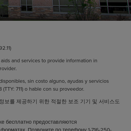
2.11)
 aids and services to provide information in
rovider.
disponibles, sin costo alguno, ayudas y servicios
 (TTY: 711) o hable con su proveedor.
 정보를 제공하기 위한 적절한 보조 기기 및 서비스도
кже бесплатно предоставляются
форматах. Позвоните по телефону 1-716-250-