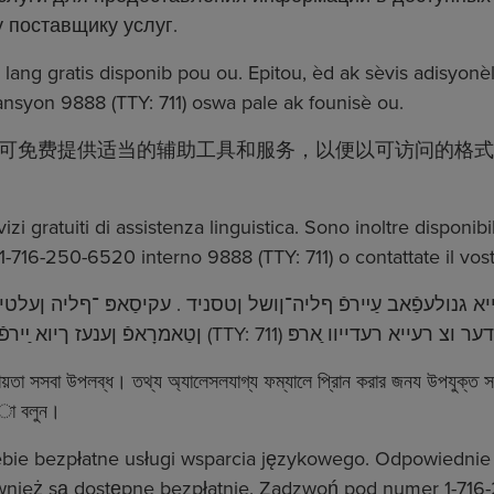
у поставщику услуг.
 lang gratis disponib pou ou. Epitou, èd ak sèvis adisyo
nsyon 9888 (TTY: 711) oswa pale ak founisè ou.
供适当的辅助工具和服务，以便以可访问的格式提供信息。请致电
i gratuiti di assistenza linguistica. Sono inoltre disponibil
 1-716-250-6520 interno 9888 (TTY: 711) o contattate il vost
יא גנולעפַֿאב עַײרפֿ ףליה־ןושל ןטסניד . עקיסַאפּ ־ףליה ןעלט
য়তা সসবা উপলব্ধ। তথ্য অ্যালেসলযাগ্য ফম্যালে প্রিান করার জনয উপযুক্ত
্া বলুন।
bie bezpłatne usługi wsparcia językowego. Odpowiednie 
wnież są dostępne bezpłatnie. Zadzwoń pod numer 1-716-2