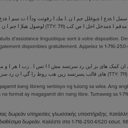
ا سمل ا ةدع ا ةيوغلل جم ا ن .ا مك ا رفوتت ودأ ا ت سم ا 
uits d’assistance linguistique sont à votre disposition. Des
galement disponibles gratuitement. Appelez le 1-716-250-
ن کمک های بز این رد سرتسد مش ا ا تس ا . زب ا هر ا و مد
gamit kang libreng serbisyo ng tulong sa wika. Ang ang
a format ay magagamit din nang libre. Tumawag sa 1-716
σας δωρεάν υπηρεσίες γλωσσικής υποστήριξης. Κατάλλη
αθέσιμα δωρεάν. Καλέστε στο 1-716-250-6520 εσωτ. 9888