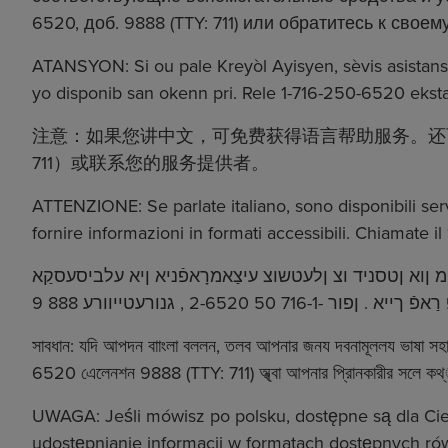
6520, доб. 9888 (TTY: 711) или обратитесь к своем
ATANSYON: Si ou pale Kreyòl Ayisyen, sèvis asistans
yo disponib san okenn pri. Rele 1-716-250-6520 eksta
注意：如果您讲中文，可免费获得语言帮助服务。还可免费提
711）或联系您的服务提供者。
ATTENZIONE: Se parlate italiano, sono disponibili serviz
fornire informazioni in formati accessibili. Chiamate il
ימ ןוא ןטסניד וצ ןלעטשוצ עיצַאמרָאפֿניא ןיא עלביסעסקַא
সাবধান: যদি আপদন বাাংলা বললন, তলব আপনার জনয দবনামূললয ভাষা সহা
6520 এেলেনশন 9888 (TTY: 711) অ্থ্বা আপনার প্রিানকারীর সলে কথ
UWAGA: Jeśli mówisz po polsku, dostępne są dla Cie
udostępnianie informacji w formatach dostępnych ró