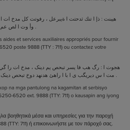
هيبنت : ذإ ا تنك ثدحتت ا ةيبرعل ، رفوتت كل مدخ ات 
لوصول هيلإ ا جم ا ن ا ضيأ ا .ا لصت با مقرل 1 -716 -250-6520 ةليوحت 888 9 (TTY: 711) وأ وت ا لص عم مدقم ا ةمدخل اخل ا ص كب .
 aides et services auxiliaires appropriés pour fournir
6520 poste 9888 (TTY : 711) ou contactez votre
هجوت ا : رگ هب فا یسر تبحص یم دينک ، مدخ ات را گي ا
های قالب یسرتسد زين هب روط را گي ا ن رد سرتسد دنتسه . ب ا مشا هر 1 -716-250 -6520 دا یلخ 888 9 (TTY: 711) مت ا س ديريگب ی ا با ا راهئ هدنهد دوخ تبحص دينک .
kop na mga pantulong na kagamitan at serbisyo
250-6520 ext. 9888 (TTY: 711) o kausapin ang iyong
λα βοηθητικά μέσα και υπηρεσίες για την παροχή
 (TTY: 711) ή επικοινωνήστε με τον πάροχό σας.