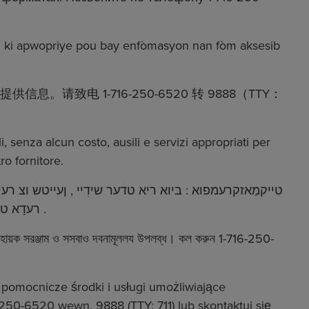
nèl ki apwopriye pou bay enfòmasyon nan fòm aksesib
 1-716-250-6520 转 9888（TTY：
i, senza alcun costo, ausili e servizi appropriati per
ro fornitore.
טייקמַאזקרעמפוא : ביוא ריא טדער שידִיי , ןעייטש וצ רעי
ןטַאמרָאפֿ ןענעז ךיוא ַײרפֿ רַאפֿ ךייא . ןפור -716-1 50 2-6520 , גנורעטייוורע 888 9 (TTY: 711) רעדָא טדער וצ רעייא רעדייוו ַארפּ .
 সহায়ক সরঞ্জাম ও সসবাও দবনামূললয উপলব্ধ। কল করুন 1-716-250-
pomocnicze środki i usługi umożliwiające
50-6520 wewn. 9888 (TTY: 711) lub skontaktuj się