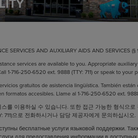
LITY
E SERVICES AND AUXILIARY AIDS AND SERVICES (§ 9
tance services are available to you. Appropriate auxiliary
Call 1-716-250-6520 ext. 9888 (TTY: 711) or speak to your p
vicios gratuitos de asistencia lingüística. También están 
en formatos accesibles. Llame al 1-716-250-6520 ext. 9888
비스를 이용하실 수 있습니다. 또한 접근 가능한 형식으로
번(TTY: 711)으로 전화하시거나 담당 제공자에게 문의하십시오.
ступны бесплатные услуги языковой поддержки. Та
слуги для предоставления информации в доступных 