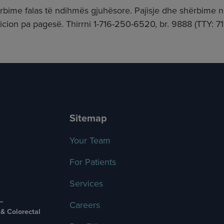
ërbime falas të ndihmës gjuhësore. Pajisje dhe shërbime 
ion pa pagesë. Thirrni 1-716-250-6520, br. 9888 (TTY: 711)
Sitemap
Your Team
For Patients
Services
 –
Careers
 & Colorectal