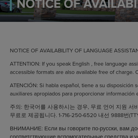
NOTICE OF AVAILABI
NOTICE OF AVAILABILITY OF LANGUAGE ASSISTANC
ATTENTION: If you speak English , free language assis
accessible formats are also available free of charge. 
ATENCIÓN: Si habla español, tiene a su disposición ser
auxiliares apropiados para proporcionar información 
주의: 한국어를 사용하시는 경우, 무료 언어 지원 서
무료로 제공됩니다. 1-716-250-6520 내선 9888
ВНИМАНИЕ: Если вы говорите по-русски, вам до
соответствующие вспомогательные средства и у