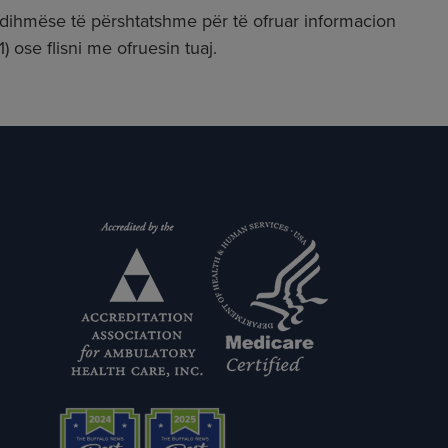
ndihmëse të përshtatshme për të ofruar informacion
 ose flisni me ofruesin tuaj.