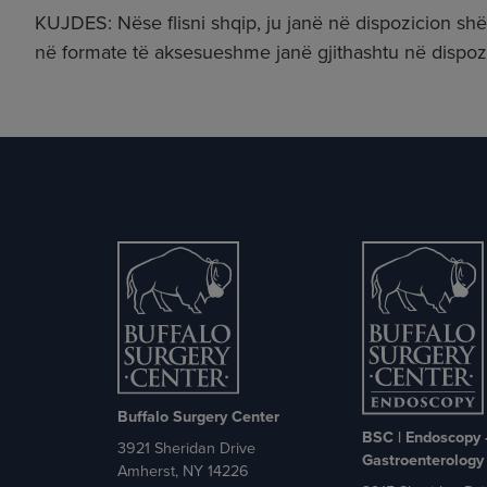
KUJDES: Nëse flisni shqip, ju janë në dispozicion sh
në formate të aksesueshme janë gjithashtu në dispozic
Buffalo Surgery Center
BSC | Endoscopy
3921 Sheridan Drive
Gastroenterology
Amherst, NY 14226