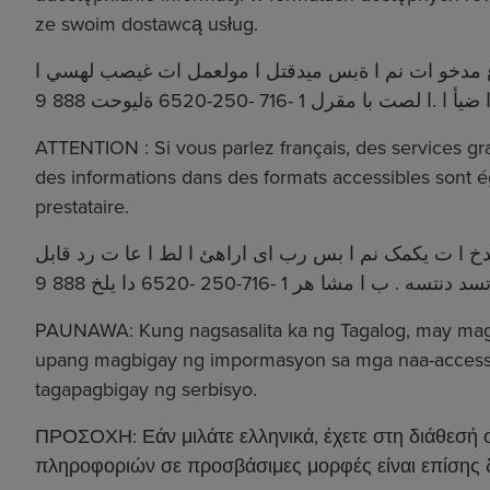
ze swoim dostawcą usług.
ةدع مدخو ات نم ا ةبس ميدقتل ا مولعمل ات غيصب لهسي ا
ATTENTION : Si vous parlez français, des services grat
des informations dans des formats accessibles sont é
prestataire.
خ ا ت یکمک نم ا بس رب ای اراهئ ا لط ا عا ت رد قابل
PAUNAWA: Kung nagsasalita ka ng Tagalog, may maga
upang magbigay ng impormasyon sa mga naa-access n
tagapagbigay ng serbisyo.
ΠΡΟΣΟΧΗ: Εάν μιλάτε ελληνικά, έχετε στη διάθεσή 
πληροφοριών σε προσβάσιμες μορφές είναι επίσης δι